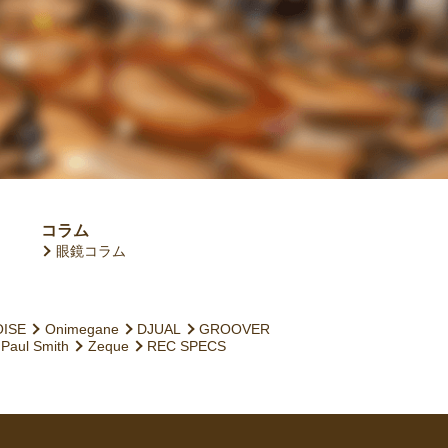
コラム
眼鏡コラム
OISE
Onimegane
DJUAL
GROOVER
Paul Smith
Zeque
REC SPECS